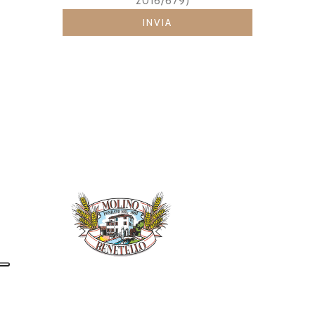
2016/679)
Alternative:
Siamo un’azienda a conduzione
familiare con oltre un secolo di