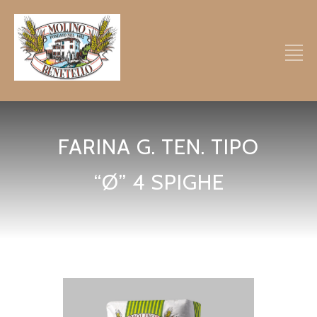
FARINA G. TEN. TIPO
“Ø” 4 SPIGHE